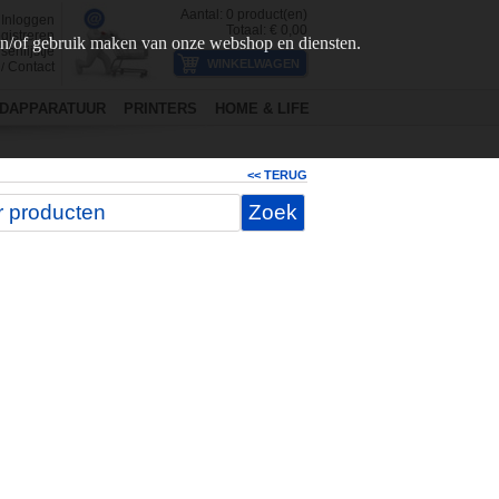
Aantal:
0
product(en)
Inloggen
Totaal: €
0,00
gistreren
en/of gebruik maken van onze webshop en diensten.
senlijstje
Contact
/
DAPPARATUUR
PRINTERS
HOME & LIFE
<< TERUG