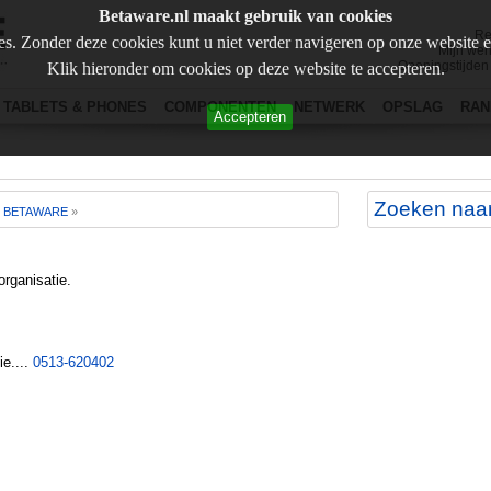
Betaware.nl maakt gebruik van cookies
Re
s. Zonder deze cookies kunt u niet verder navigeren op onze website 
Mijn wen
Openingstijden
Klik hieronder om cookies op deze website te accepteren.
TABLETS & PHONES
COMPONENTEN
NETWERK
OPSLAG
RAN
Accepteren
J BETAWARE
»
rganisatie.
ie....
0513-620402