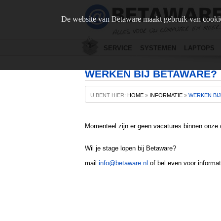
De website van Betaware maakt gebruik van cookie
SERVICE
SYSTEMEN
LAPTOPS
WERKEN BIJ BETAWARE?
U BENT HIER:
HOME
»
INFORMATIE
»
WERKEN BI
Momenteel zijn er geen vacatures binnen onze o
Wil je stage lopen bij Betaware?
mail
info@betaware.nl
of bel even voor informat