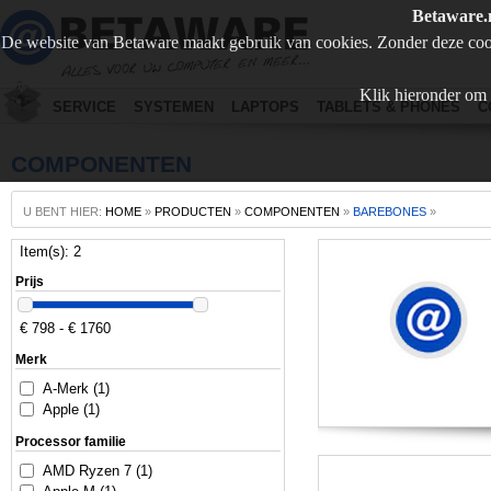
Betaware.
De website van Betaware maakt gebruik van cookies. Zonder deze coo
Klik hieronder om 
SERVICE
SYSTEMEN
LAPTOPS
TABLETS & PHONES
C
COMPONENTEN
U BENT HIER:
HOME
»
PRODUCTEN
»
COMPONENTEN
»
BAREBONES
»
Item(s): 2
Prijs
€ 798 - € 1760
Merk
A-Merk (1)
Apple (1)
Processor familie
AMD Ryzen 7 (1)