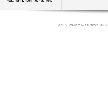
Waar kan ik heen met klachten?
©2005 Betaware KvK nummer 538