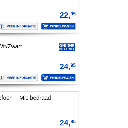
22,
95
Wit/Zwart
24,
95
lefoon + Mic bedraad
24,
95