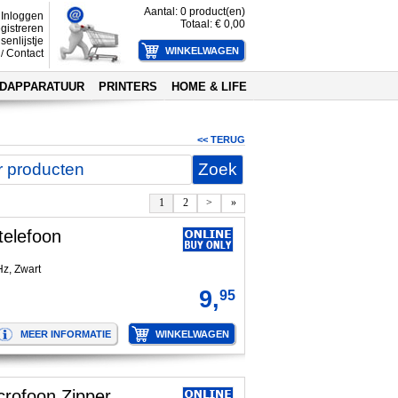
Aantal:
0
product(en)
Inloggen
Totaal: €
0,00
gistreren
senlijstje
Contact
/
DAPPARATUUR
PRINTERS
HOME & LIFE
<< TERUG
1
2
>
»
telefoon
z, Zwart
9,
95
crofoon Zipper