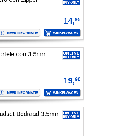
14,
95
ortelefoon 3.5mm
19,
90
eadset Bedraad 3.5mm