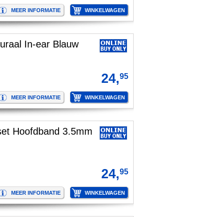
uraal In-ear Blauw
24,
95
et Hoofdband 3.5mm
24,
95