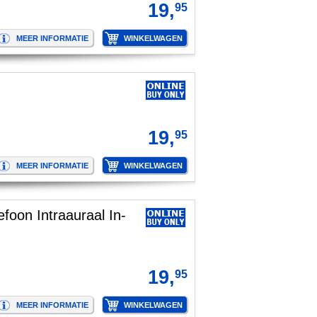
19,
95
19,
95
foon Intraauraal In-
19,
95