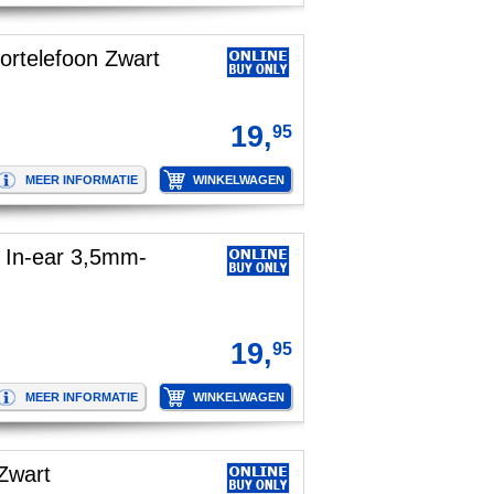
telefoon Zwart
19,
95
In-ear 3,5mm-
19,
95
Zwart