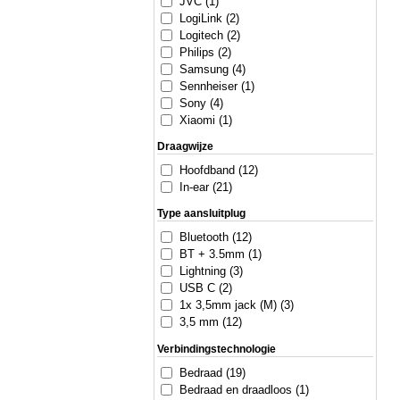
JVC (1)
LogiLink (2)
Logitech (2)
Philips (2)
Samsung (4)
Sennheiser (1)
Sony (4)
Xiaomi (1)
Draagwijze
Hoofdband (12)
In-ear (21)
Type aansluitplug
Bluetooth (12)
BT + 3.5mm (1)
Lightning (3)
USB C (2)
1x 3,5mm jack (M) (3)
3,5 mm (12)
Verbindingstechnologie
Bedraad (19)
Bedraad en draadloos (1)