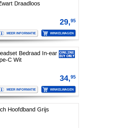
Zwart Draadloos
29,
95
eadset Bedraad In-ear
pe-C Wit
34,
95
sch Hoofdband Grijs