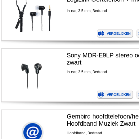
In-ear, 3,5 mm, Bedraad
Sony MDR-E9LP stereo o
zwart
In-ear, 3,5 mm, Bedraad
Gembird hoofdtelefoon/h
Hoofdband Muziek Zwart
Hoofdband, Bedraad