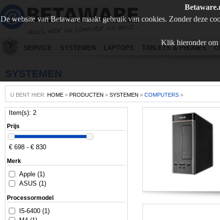
Betaware.
De website van Betaware maakt gebruik van cookies. Zonder deze coo
Klik hieronder om 
SERVICE
SYSTEMEN
LAPTOPS
TABLETS & PHONES
C
SYSTEMEN
U BENT HIER:
HOME
»
PRODUCTEN
»
SYSTEMEN
»
COMPUTERS
»
Item(s): 2
Prijs
€ 698 - € 830
Merk
Apple (1)
ASUS (1)
Processormodel
I5-6400 (1)