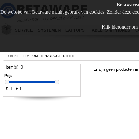
Betaware.
De website van Betaware maakt gebruik van cookies. Zonder deze coo
Klik hieronder om 
SERVICE
SYSTEMEN
LAPTOPS
TABLETS & PHONES
C
U BENT HIER:
HOME
»
PRODUCTEN
»
»
»
Item(s): 0
Er zijn geen producten in
Prijs
€ -1 - € 1