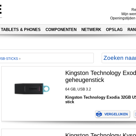
Re
Mijn wen
Openingstijden
TABLETS & PHONES
COMPONENTEN
NETWERK
OPSLAG
RAN
USB-STICKS
»
Kingston Technology Exo
geheugenstick
64 GB, USB 3.2
Kingston Technology Exodia 32GB U
stick
Kingston Technology Ky