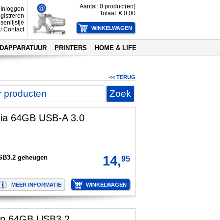
Aantal:
0
product(en)
Inloggen
Totaal: €
0,00
gistreren
senlijstje
Contact
/
DAPPARATUUR
PRINTERS
HOME & LIFE
<< TERUG
dia 64GB USB-A 3.0
SB3.2 geheugen
14,
95
son 64GB USB3.2