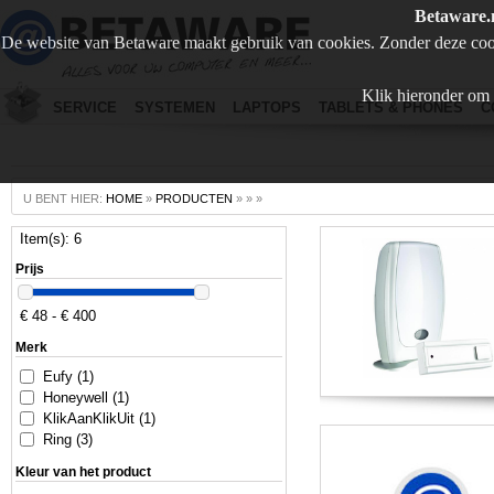
Betaware.
De website van Betaware maakt gebruik van cookies. Zonder deze coo
Klik hieronder om 
SERVICE
SYSTEMEN
LAPTOPS
TABLETS & PHONES
C
U BENT HIER:
HOME
»
PRODUCTEN
»
»
»
Item(s): 6
Prijs
€ 48 - € 400
Merk
Eufy (1)
Honeywell (1)
KlikAanKlikUit (1)
Ring (3)
Kleur van het product