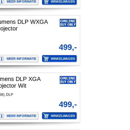
lumens DLP WXGA
ojector
499,-
umens DLP XGA
jector Wit
68), DLP
499,-