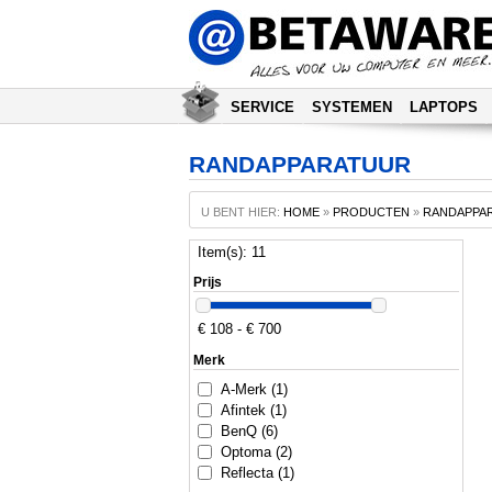
SERVICE
SYSTEMEN
LAPTOPS
RANDAPPARATUUR
U BENT HIER:
HOME
»
PRODUCTEN
»
RANDAPPA
Item(s): 11
Prijs
€ 108 - € 700
Merk
A-Merk (1)
Afintek (1)
BenQ (6)
Optoma (2)
Reflecta (1)