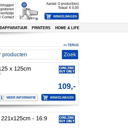
Aantal:
0
product(en)
Inloggen
Totaal: €
0,00
gistreren
senlijstje
Contact
/
DAPPARATUUR
PRINTERS
HOME & LIFE
<< TERUG
 125 x 125cm
f
109,-
- 221x125cm - 16:9