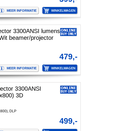
ector 3300ANSI lumens
it beamer/projector
479,-
ector 3300ANSI
x800) 3D
x800), DLP
499,-