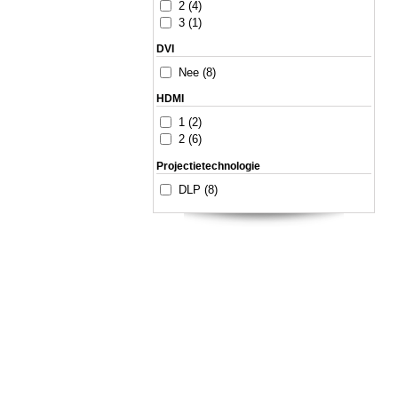
2 (4)
3 (1)
DVI
Nee (8)
HDMI
1 (2)
2 (6)
Projectietechnologie
DLP (8)