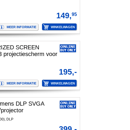
149,
95
IZED SCREEN
3 projectiescherm voor
195,-
umens DLP SVGA
projector
00), DLP
399,-