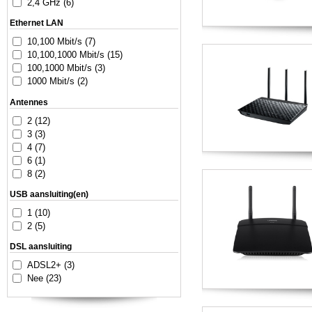
2,4 GHz (6)
Ethernet LAN
10,100 Mbit/s (7)
10,100,1000 Mbit/s (15)
100,1000 Mbit/s (3)
1000 Mbit/s (2)
Antennes
2 (12)
3 (3)
4 (7)
6 (1)
8 (2)
USB aansluiting(en)
1 (10)
2 (5)
DSL aansluiting
ADSL2+ (3)
Nee (23)