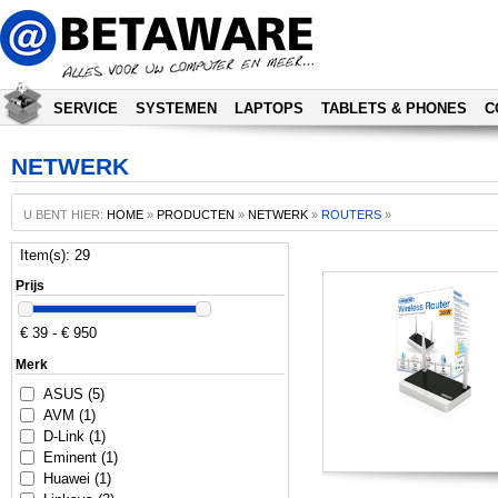
SERVICE
SYSTEMEN
LAPTOPS
TABLETS & PHONES
C
NETWERK
U BENT HIER:
HOME
»
PRODUCTEN
»
NETWERK
»
ROUTERS
»
Item(s): 29
Prijs
€ 39 - € 950
Merk
ASUS (5)
AVM (1)
D-Link (1)
Eminent (1)
Huawei (1)