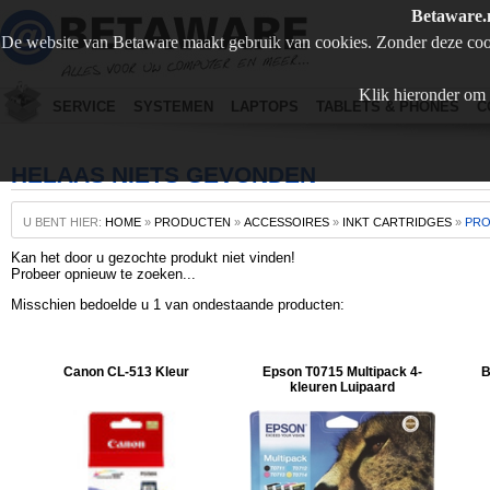
Betaware.
De website van Betaware maakt gebruik van cookies. Zonder deze coo
Klik hieronder om 
SERVICE
SYSTEMEN
LAPTOPS
TABLETS & PHONES
C
HELAAS NIETS GEVONDEN
U BENT HIER:
HOME
»
PRODUCTEN
»
ACCESSOIRES
»
INKT CARTRIDGES
»
PR
Kan het door u gezochte produkt niet vinden!
Probeer opnieuw te zoeken...
Misschien bedoelde u 1 van ondestaande producten:
Canon CL-513 Kleur
Epson T0715 Multipack 4-
B
kleuren Luipaard