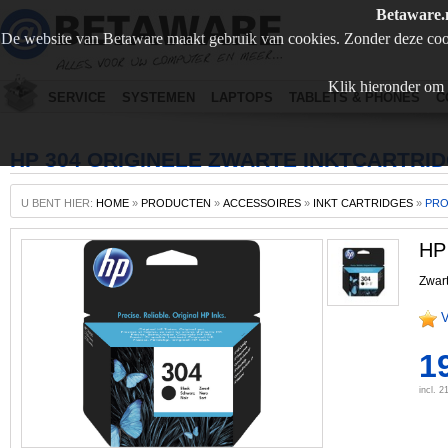
Betaware.
De website van Betaware maakt gebruik van cookies. Zonder deze coo
Klik hieronder om 
SERVICE
SYSTEMEN
LAPTOPS
TABLETS & PHONES
C
HP 304 ORIGINELE ZWARTE INKTCARTRI
U BENT HIER:
HOME
»
PRODUCTEN
»
ACCESSOIRES
»
INKT CARTRIDGES
»
PR
HP 
Zwar
V
1
incl. 