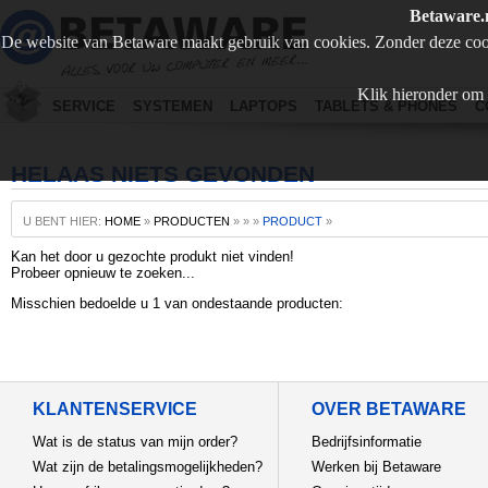
Betaware.
De website van Betaware maakt gebruik van cookies. Zonder deze coo
Klik hieronder om 
SERVICE
SYSTEMEN
LAPTOPS
TABLETS & PHONES
C
HELAAS NIETS GEVONDEN
U BENT HIER:
HOME
»
PRODUCTEN
»
»
»
PRODUCT
»
Kan het door u gezochte produkt niet vinden!
Probeer opnieuw te zoeken...
Misschien bedoelde u 1 van ondestaande producten:
KLANTENSERVICE
OVER BETAWARE
Wat is de status van mijn order?
Bedrijfsinformatie
Wat zijn de betalingsmogelijkheden?
Werken bij Betaware