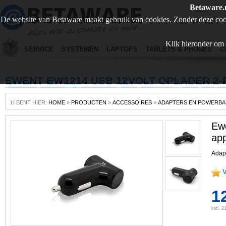
Betaware.
De website van Betaware maakt gebruik van cookies. Zonder deze coo
Klik hieronder om 
SERVICE
SYSTEMEN
LAPTOPS
TABLETS & PHONES
C
EWENT EW1214 USB 12VOLT OPLADER 2
U BENT HIER:
HOME
»
PRODUCTEN
»
ACCESSOIRES
»
ADAPTERS EN POWERBA
Ew
ap
Adapt
V
1
incl. 