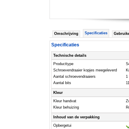
Specificaties
Omschrijving
Gebruik
Specificaties
Technische details
Producttype
S
Schroevendraaier kopjes meegeleverd
K
Aantal schroevendraaiers
1
Aantal bits
1
Kleur
Kleur handvat
Z
Kleur behuizing
R
Inhoud van de verpakking
Opbergetui