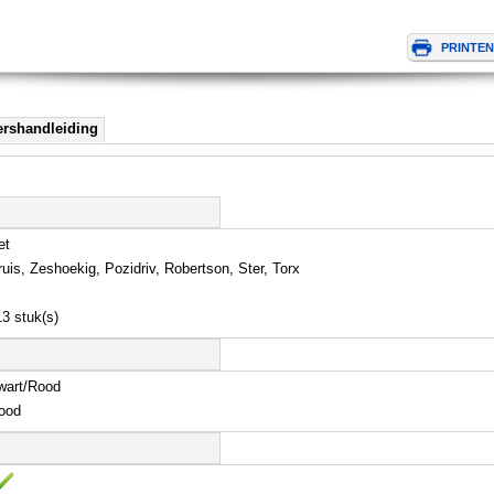
ershandleiding
et
ruis, Zeshoekig, Pozidriv, Robertson, Ster, Torx
13 stuk(s)
wart/Rood
ood