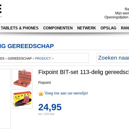
Re
Mijn wen
Openingstijden
TABLETS & PHONES
COMPONENTEN
NETWERK
OPSLAG
RAN
ELIG GEREEDSCHAP
RES
»
GEREEDSCHAP
»
PRODUCT
»
Fixpoint BIT-set 113-delig gereeds
Fixpoint
Voeg toe aan uw wenslijst
24,95
incl. 21% btw