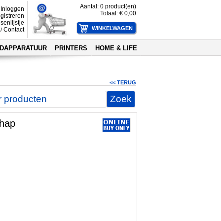
Aantal:
0
product(en)
Inloggen
Totaal: €
0,00
gistreren
senlijstje
Contact
/
DAPPARATUUR
PRINTERS
HOME & LIFE
<< TERUG
chap