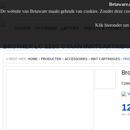
Betaware.
De website van Betaware maakt gebruik van cookies. Zonder deze coo
Klik hieronder om 
SERVICE
SYSTEMEN
LAPTOPS
TABLETS & PHONES
C
BROTHER LC-121C CYAAN INKTCARTRID
U BENT HIER:
HOME
»
PRODUCTEN
»
ACCESSOIRES
»
INKT CARTRIDGES
»
PR
Bro
Cyaan
V
1
incl. 