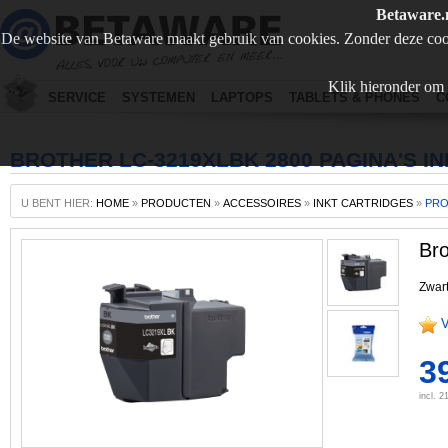
Betaware.
De website van Betaware maakt gebruik van cookies. Zonder deze coo
Klik hieronder om 
SERVICE
SYSTEMEN
LAPTOPS
TABLETS & PHONES
C
BROTHER LC-3219XLBK 2800 PAGINA'S 
U BENT HIER:
HOME
»
PRODUCTEN
»
ACCESSOIRES
»
INKT CARTRIDGES
»
PR
Bro
Zwar
V
3
incl. 