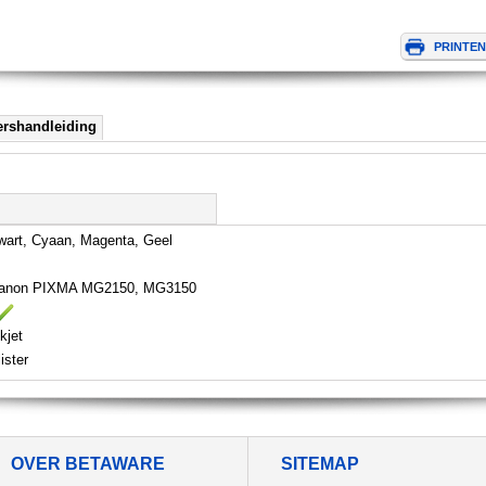
ershandleiding
wart, Cyaan, Magenta, Geel
anon PIXMA MG2150, MG3150
kjet
ister
OVER BETAWARE
SITEMAP