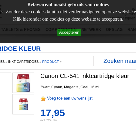
Betaware.nl maakt gebruik van cookies
Re
s. Zonder deze cookies kunt u niet verder navigeren op onze website 
Mijn wen
Openingstijden
Klik hieronder om cookies op deze website te accepteren.
TABLETS & PHONES
COMPONENTEN
NETWERK
OPSLAG
RAN
Accepteren
RIDGE KLEUR
RES
»
INKT CARTRIDGES
»
PRODUCT
»
Canon CL-541 inktcartridge kleur
Zwart, Cyaan, Magenta, Geel, 16 ml
Voeg toe aan uw wenslijst
17,95
incl. 21% btw