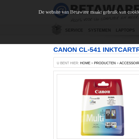
De website van Betaware maakt gebruik van cookie
SERVICE
SYSTEMEN
LAPTOPS
CANON CL-541 INKTCART
U BENT HIER:
HOME
»
PRODUCTEN
»
ACCESSOI