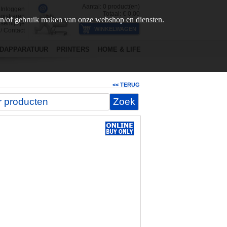
Aantal:
0
product(en)
Inloggen
Totaal: €
0,00
gistreren
en/of gebruik maken van onze webshop en diensten.
senlijstje
Contact
/
DAPPARATUUR
PRINTERS
HOME & LIFE
<< TERUG