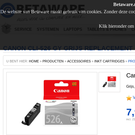
Betaware.
De website van Betaware maakt gebruik van cookies. Zonder deze coo
Klik hieronder om 
SERVICE
SYSTEMEN
LAPTOPS
TABLETS & PHONES
C
CANON CLI-526 GY GRIJS REPLACEMENT
U BENT HIER:
HOME
»
PRODUCTEN
»
ACCESSOIRES
»
INKT CARTRIDGES
»
PR
Ca
Grijs
V
7
incl. 