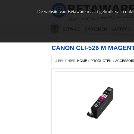
De website van Betaware maakt gebruik van cookie
SERVICE
SYSTEMEN
LAPTOPS
CANON CLI-526 M MAGEN
U BENT HIER:
HOME
»
PRODUCTEN
»
ACCESSOI