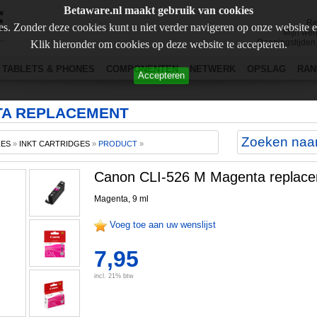
Betaware.nl maakt gebruik van cookies
Re
s. Zonder deze cookies kunt u niet verder navigeren op onze website 
Mijn wen
Openingstijden
Klik hieronder om cookies op deze website te accepteren.
TABLETS & PHONES
COMPONENTEN
NETWERK
OPSLAG
RAN
Accepteren
TA REPLACEMENT
RES
»
INKT CARTRIDGES
»
PRODUCT
»
Canon CLI-526 M Magenta replac
Magenta, 9 ml
Voeg toe aan uw wenslijst
7,95
incl. 21% btw