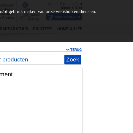
Aantal:
0
product(en)
Inloggen
Totaal: €
0,00
gistreren
en/of gebruik maken van onze webshop en diensten.
senlijstje
Contact
/
DAPPARATUUR
PRINTERS
HOME & LIFE
<< TERUG
ement