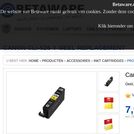
Betaware.
De website van Betaware maakt gebruik van cookies. Zonder deze coo
Klik hieronder om 
SERVICE
SYSTEMEN
LAPTOPS
TABLETS & PHONES
C
CANON CLI-526 Y GEEL REPLACEMENT
U BENT HIER:
HOME
»
PRODUCTEN
»
ACCESSOIRES
»
INKT CARTRIDGES
»
PR
Ca
Geel,
V
7
incl. 