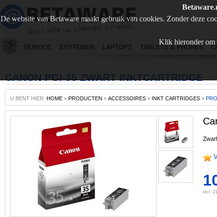
Betaware.
De website van Betaware maakt gebruik van cookies. Zonder deze coo
Klik hieronder om 
SERVICE
SYSTEMEN
LAPTOPS
TABLETS & PHONES
C
CANON PGI-35 ZWART INKTCARTRIDGE
U BENT HIER:
HOME
»
PRODUCTEN
»
ACCESSOIRES
»
INKT CARTRIDGES
»
PR
Can
Zwart
V
1
incl. 