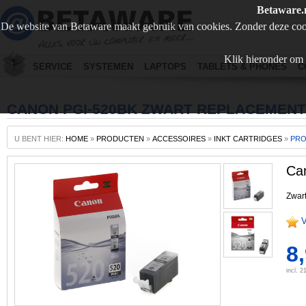
Betaware.
De website van Betaware maakt gebruik van cookies. Zonder deze coo
Klik hieronder om 
SERVICE
SYSTEMEN
LAPTOPS
TABLETS & PHONES
C
CANON PGI-520BK ZWART REPLACEMENT
U BENT HIER:
HOME
»
PRODUCTEN
»
ACCESSOIRES
»
INKT CARTRIDGES
»
PR
Ca
Zwart
V
8
incl. 