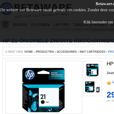
Betaware.
De website van Betaware maakt gebruik van cookies. Zonder deze coo
Klik hieronder om 
SERVICE
SYSTEMEN
LAPTOPS
TABLETS & PHONES
C
HP 21 ORIGINELE ZWARTE INKTCARTRID
U BENT HIER:
HOME
»
PRODUCTEN
»
ACCESSOIRES
»
INKT CARTRIDGES
»
PR
HP 
Zwart
V
2
incl. 