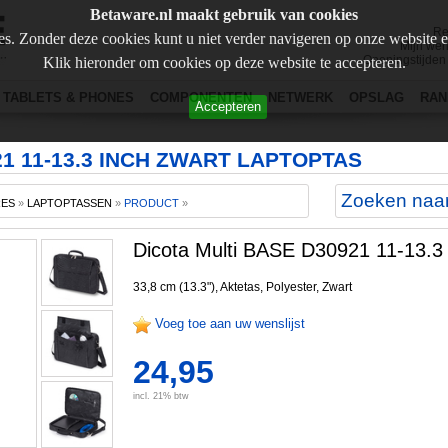
Betaware.nl maakt gebruik van cookies
Re
s. Zonder deze cookies kunt u niet verder navigeren op onze website 
Mijn wen
Openingstijden
Klik hieronder om cookies op deze website te accepteren.
TABLETS & PHONES
COMPONENTEN
NETWERK
OPSLAG
RAN
Accepteren
21 11-13.3 INCH ZWART LAPTOPTAS
RES
»
LAPTOPTASSEN
»
PRODUCT
»
Dicota Multi BASE D30921 11-13.3 
33,8 cm (13.3"), Aktetas, Polyester, Zwart
Voeg toe aan uw wenslijst
24,95
incl. 21% btw