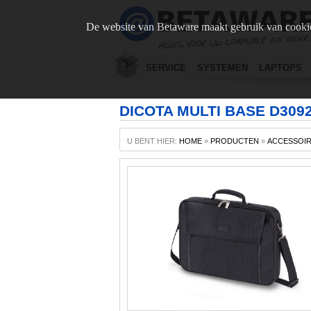
De website van Betaware maakt gebruik van cookie
SERVICE
SYSTEMEN
LAPTOPS
DICOTA MULTI BASE D309
U BENT HIER:
HOME
»
PRODUCTEN
»
ACCESSOI