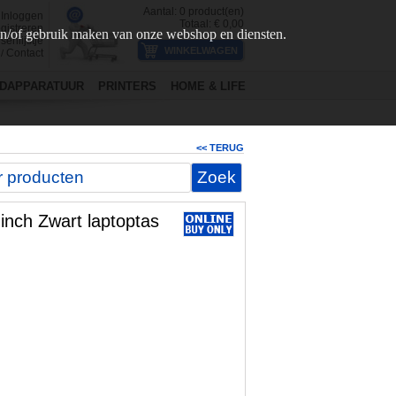
Aantal:
0
product(en)
Inloggen
Totaal: €
0,00
gistreren
en/of gebruik maken van onze webshop en diensten.
senlijstje
Contact
/
DAPPARATUUR
PRINTERS
HOME & LIFE
<< TERUG
inch Zwart laptoptas