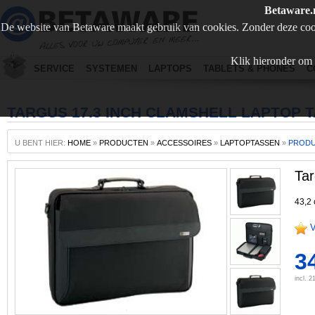
Betaware.
De website van Betaware maakt gebruik van cookies. Zonder deze coo
Klik hieronder om 
SERVICE
SYSTEMEN
LAPTOPS
TABLETS & PHONES
C
TARGUS 17.3 INCH CLAMSHELL LAPTOP 
U BENT HIER:
HOME
»
PRODUCTEN
»
ACCESSOIRES
»
LAPTOPTASSEN
»
PROD
Tar
43,2 
V
3
incl. 