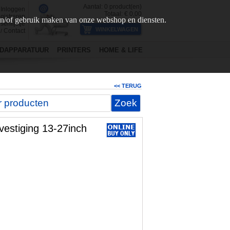
Aantal:
0
product(en)
Inloggen
Totaal: €
0,00
gistreren
en/of gebruik maken van onze webshop en diensten.
senlijstje
Contact
/
DAPPARATUUR
PRINTERS
HOME & LIFE
<< TERUG
estiging 13-27inch