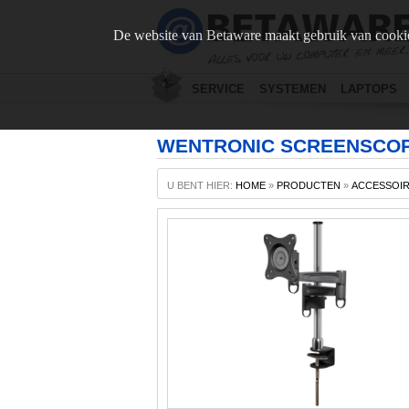
De website van Betaware maakt gebruik van cookie
SERVICE
SYSTEMEN
LAPTOPS
WENTRONIC SCREENSCOPE
U BENT HIER:
HOME
»
PRODUCTEN
»
ACCESSOI