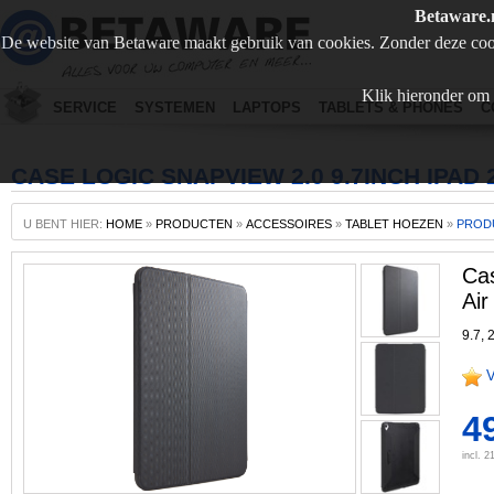
Betaware.
De website van Betaware maakt gebruik van cookies. Zonder deze coo
Klik hieronder om 
SERVICE
SYSTEMEN
LAPTOPS
TABLETS & PHONES
C
CASE LOGIC SNAPVIEW 2.0 9.7INCH IPAD 2
U BENT HIER:
HOME
»
PRODUCTEN
»
ACCESSOIRES
»
TABLET HOEZEN
»
PROD
Cas
Air
9.7, 
V
4
incl. 