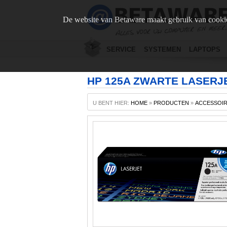
De website van Betaware maakt gebruik van cookie
SERVICE
SYSTEMEN
LAPTOPS
HP 125A ZWARTE LASER
U BENT HIER:
HOME
»
PRODUCTEN
»
ACCESSOI