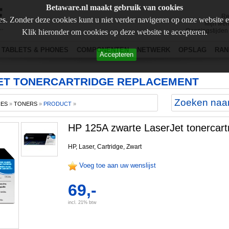
Betaware.nl maakt gebruik van cookies
Re
s. Zonder deze cookies kunt u niet verder navigeren op onze website 
Mijn wen
Openingstijden
Klik hieronder om cookies op deze website te accepteren.
TABLETS & PHONES
COMPONENTEN
NETWERK
OPSLAG
RAN
Accepteren
JET TONERCARTRIDGE REPLACEMENT
RES
»
TONERS
»
PRODUCT
»
HP 125A zwarte LaserJet tonercar
HP, Laser, Cartridge, Zwart
Voeg toe aan uw wenslijst
69,-
incl. 21% btw