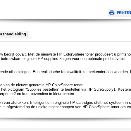
ershandleiding
w bedrijf opvalt. Met de nieuwste HP ColorSphere toner produceert u printshopk
, betrouwbare originele HP supplies zorgen voor een optimale productiviteit.
rende afbeeldingen. Een realistische fotokwaliteit is sprekender dan woorden. 
tie van de nieuwe generatie HP ColorSphere toner.
 het pictogram "Supplies bestellen" te bestellen via HP SureSupply1. Kosteneff
rprinter2 en kunt bovendien in kleur printen.
n van afdrukken. Intelligentie in originele HP cartridges stelt het systeem in 
m is afgestemd op de unieke eigenschappen van HP ColorSphere toner om con