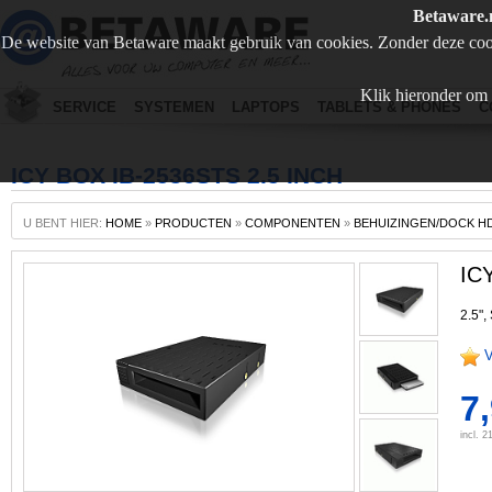
Betaware.
De website van Betaware maakt gebruik van cookies. Zonder deze coo
Klik hieronder om 
SERVICE
SYSTEMEN
LAPTOPS
TABLETS & PHONES
C
ICY BOX IB-2536STS 2.5 INCH
U BENT HIER:
HOME
»
PRODUCTEN
»
COMPONENTEN
»
BEHUIZINGEN/DOCK H
IC
2.5",
V
7
incl. 