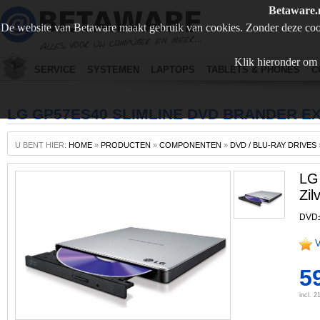
Betaware.
De website van Betaware maakt gebruik van cookies. Zonder deze coo
Klik hieronder om 
SERVICE
SYSTEMEN
LAPTOPS
TABLETS & PHONES
C
LG GP57ES40 SLIMLINE DVD BRANDER EX
U BENT HIER:
HOME
»
PRODUCTEN
»
COMPONENTEN
»
DVD / BLU-RAY DRIVES
LG
Zil
DVD±
V
59
incl. 