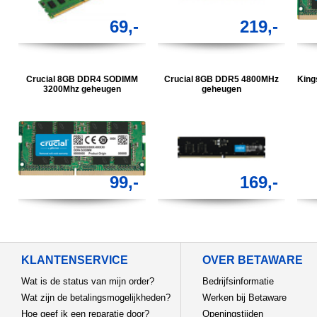
69,-
219,-
Crucial 8GB DDR4 SODIMM
Crucial 8GB DDR5 4800MHz
Kin
3200Mhz geheugen
geheugen
99,-
169,-
KLANTENSERVICE
OVER BETAWARE
Wat is de status van mijn order?
Bedrijfsinformatie
Wat zijn de betalingsmogelijkheden?
Werken bij Betaware
Hoe geef ik een reparatie door?
Openingstijden