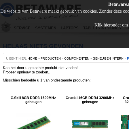
Betaware.
De website van Betaware maakt gebruik van cookies. Zonder deze coo
Klik hieronder om 
SERVICE
SYSTEMEN
LAPTOPS
TABLETS & PHONES
C
HELAAS NIETS GEVONDEN
U BENT HIER:
HOME
»
PRODUCTEN
»
COMPONENTEN
»
GEHEUGEN INTERN
»
Kan het door u gezochte produkt niet vinden!
Probeer opnieuw te zoeken...
Misschien bedoelde u 1 van ondestaande producten:
G.Skill 8GB DDR3 1600MHz
Crucial 16GB DDR4 3200MHz
Cr
geheugen
geheugen
32