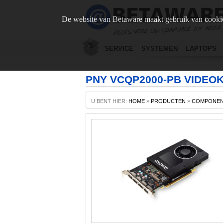
De website van Betaware maakt gebruik van cookie
SERVICE
SYSTEMEN
LAPTOPS
PNY VCQP2000-PB VIDEO
U BENT HIER:
HOME
»
PRODUCTEN
»
COMPONE