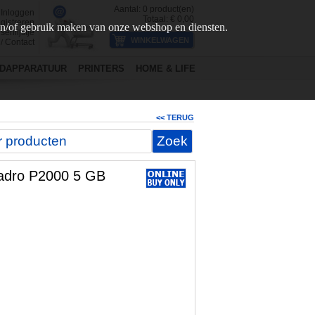
Aantal:
0
product(en)
Inloggen
Totaal: €
0,00
gistreren
en/of gebruik maken van onze webshop en diensten.
senlijstje
Contact
/
DAPPARATUUR
PRINTERS
HOME & LIFE
<< TERUG
adro P2000 5 GB