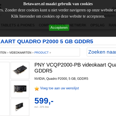
Betaware.nl maakt gebruik van cookies
Re
s. Zonder deze cookies kunt u niet verder navigeren op onze website 
Mijn wen
Openingstijden
Klik hieronder om cookies op deze website te accepteren.
TABLETS & PHONES
COMPONENTEN
NETWERK
OPSLAG
RAN
Accepteren
KAART QUADRO P2000 5 GB GDDR5
NTEN
»
VIDEOKAARTEN
»
PRODUCT
»
PNY VCQP2000-PB videokaart Qu
GDDR5
NVIDIA, Quadro P2000, 5 GB, GDDR5
Voeg toe aan uw wenslijst
599,-
incl. 21% btw