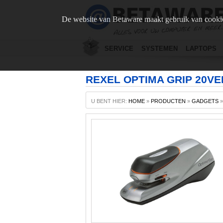
De website van Betaware maakt gebruik van cookie
SERVICE
SYSTEMEN
LAPTOPS
REXEL OPTIMA GRIP 20VE
U BENT HIER:
HOME
»
PRODUCTEN
»
GADGETS