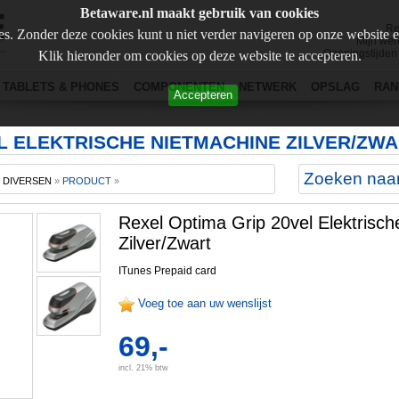
Betaware.nl maakt gebruik van cookies
Re
s. Zonder deze cookies kunt u niet verder navigeren op onze website 
Mijn wen
Openingstijden
Klik hieronder om cookies op deze website te accepteren.
TABLETS & PHONES
COMPONENTEN
NETWERK
OPSLAG
RAN
Accepteren
L ELEKTRISCHE NIETMACHINE ZILVER/ZW
»
DIVERSEN
»
PRODUCT
»
Rexel Optima Grip 20vel Elektrisc
Zilver/Zwart
ITunes Prepaid card
Voeg toe aan uw wenslijst
69,-
incl. 21% btw