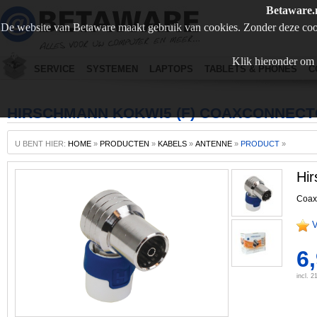
Betaware.
De website van Betaware maakt gebruik van cookies. Zonder deze coo
Klik hieronder om 
SERVICE
SYSTEMEN
LAPTOPS
TABLETS & PHONES
C
HIRSCHMANN KOKWI5 (F) COAXCONNECT
U BENT HIER:
HOME
»
PRODUCTEN
»
KABELS
»
ANTENNE
»
PRODUCT
»
Hi
Coax 
V
6
incl. 