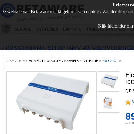
Betaware.
De website van Betaware maakt gebruik van cookies. Zonder deze coo
Klik hieronder om 
SERVICE
SYSTEMEN
LAPTOPS
TABLETS & PHONES
C
HIRSCHMANN SHOP HMV 41 VIERVOUDIGE
U BENT HIER:
HOME
»
PRODUCTEN
»
KABELS
»
ANTENNE
»
PRODUCT
»
Hi
ret
F, F, 
V
89
incl. 