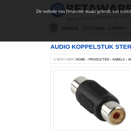
De website van Betaware maakt gebruik van cookie
SERVICE
SYSTEMEN
LAPTOPS
AUDIO KOPPELSTUK STERE
U BENT HIER:
HOME
»
PRODUCTEN
»
KABELS
»
A