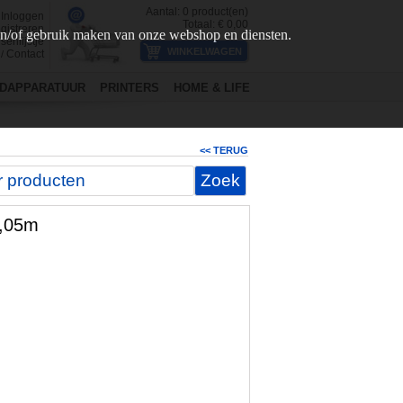
Aantal:
0
product(en)
Inloggen
Totaal: €
0,00
gistreren
en/of gebruik maken van onze webshop en diensten.
senlijstje
Contact
/
DAPPARATUUR
PRINTERS
HOME & LIFE
<< TERUG
0,05m