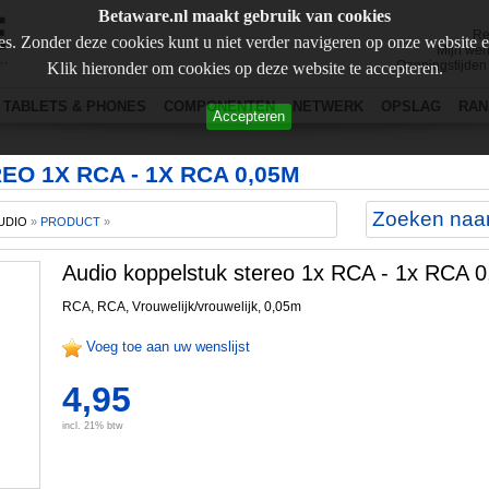
Betaware.nl maakt gebruik van cookies
Re
s. Zonder deze cookies kunt u niet verder navigeren op onze website 
Mijn wen
Openingstijden
Klik hieronder om cookies op deze website te accepteren.
TABLETS & PHONES
COMPONENTEN
NETWERK
OPSLAG
RAN
Accepteren
O 1X RCA - 1X RCA 0,05M
UDIO
»
PRODUCT
»
Audio koppelstuk stereo 1x RCA - 1x RCA 
RCA, RCA, Vrouwelijk/vrouwelijk, 0,05m
Voeg toe aan uw wenslijst
4,95
incl. 21% btw