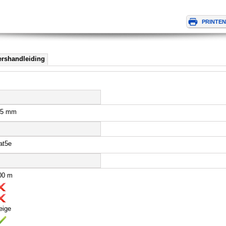
ershandleiding
,5 mm
at5e
00 m
eige