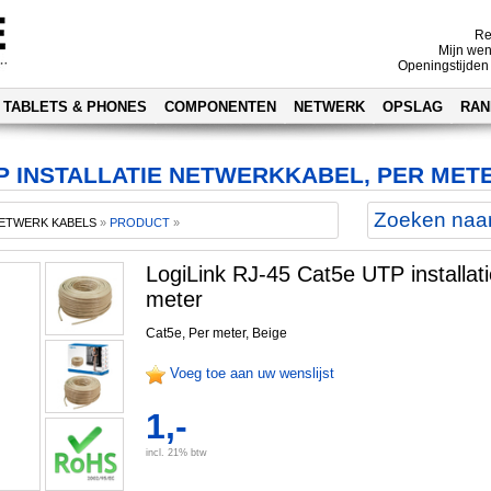
Re
Mijn wen
Openingstijden
TABLETS & PHONES
COMPONENTEN
NETWERK
OPSLAG
RAN
TP INSTALLATIE NETWERKKABEL, PER MET
ETWERK KABELS
»
PRODUCT
»
LogiLink RJ-45 Cat5e UTP installat
meter
Cat5e, Per meter, Beige
Voeg toe aan uw wenslijst
1,-
incl. 21% btw