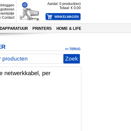
Aantal:
0
product(en)
Inloggen
Totaal: €
0,00
gistreren
senlijstje
Contact
/
DAPPARATUUR
PRINTERS
HOME & LIFE
ER
<< TERUG
ie netwerkkabel, per