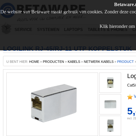
Betaware.
De website van Betaware maakt gebruik van cookies. Zonder deze coo
Klik hieronder om 
SERVICE
SYSTEMEN
LAPTOPS
TABLETS & PHONES
C
LOGILINK RJ-45/RJ-11 UTP KOPPELSTUK
U BENT HIER:
HOME
»
PRODUCTEN
»
KABELS
»
NETWERK KABELS
»
PRODUCT
Log
Cat5/
V
5,
incl. 