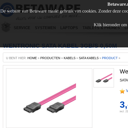
Betaware.
De website van Betaware maakt gebruik van cookies. Zonder deze coo
Klik hieronder om 
SERVICE
SYSTEMEN
LAPTOPS
TABLETS & PHONES
C
WENTRONIC SATA KABEL 3GB/S 0,50M
U BENT HIER:
HOME
»
PRODUCTEN
»
KABELS
»
SATA KABELS
»
PRODUCT
»
We
SATA
V
3,
incl. 