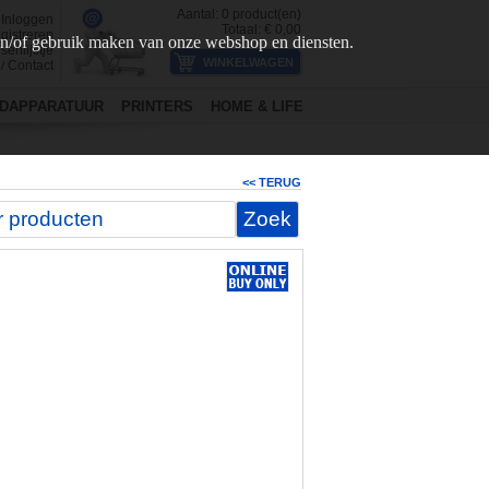
Aantal:
0
product(en)
Inloggen
Totaal: €
0,00
gistreren
en/of gebruik maken van onze webshop en diensten.
senlijstje
Contact
/
DAPPARATUUR
PRINTERS
HOME & LIFE
<< TERUG