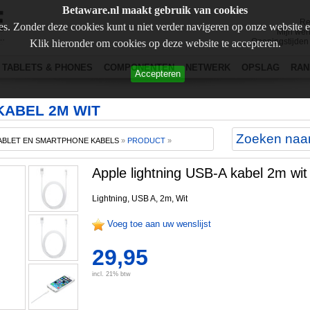
Betaware.nl maakt gebruik van cookies
Re
s. Zonder deze cookies kunt u niet verder navigeren op onze website 
Mijn wen
Openingstijden
Klik hieronder om cookies op deze website te accepteren.
TABLETS & PHONES
COMPONENTEN
NETWERK
OPSLAG
RAN
Accepteren
KABEL 2M WIT
ABLET EN SMARTPHONE KABELS
»
PRODUCT
»
Apple lightning USB-A kabel 2m wit
Lightning, USB A, 2m, Wit
Voeg toe aan uw wenslijst
29,95
incl. 21% btw