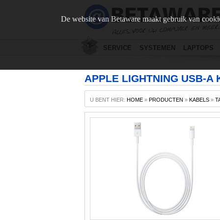
De website van Betaware maakt gebruik van cookie
SERVICE
SYSTEMEN
LAPTOPS
APPLE LIGHTNING USB-A 
U BENT HIER:
HOME
»
PRODUCTEN
»
KABELS
»
T