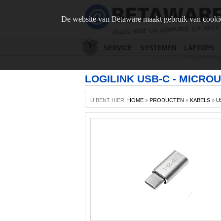
De website van Betaware maakt gebruik van cookie
SERVICE
SYSTEMEN
LAPTOPS
LOGILINK USB-C - MICROU
U BENT HIER:
HOME
»
PRODUCTEN
»
KABELS
»
U