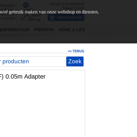
Aantal:
0
product(en)
Inloggen
Totaal: €
0,00
gistreren
en/of gebruik maken van onze webshop en diensten.
senlijstje
Contact
/
DAPPARATUUR
PRINTERS
HOME & LIFE
<< TERUG
F) 0.05m Adapter