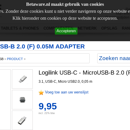
Betaware.nl maakt gebruik van cookies
Re
s. Zonder deze cookies kunt u niet verder navigeren op onze website 
Mijn wen
Openingstijden
Klik hieronder om cookies op deze website te accepteren.
TABLETS & PHONES
COMPONENTEN
NETWERK
OPSLAG
RAN
Accepteren
SB-B 2.0 (F) 0.05M ADAPTER
SB
»
PRODUCT
»
Logilink USB-C - MicroUSB-B 2.0 (
3.1, USB-C, Micro USB2.0, 0,05 m
Voeg toe aan uw wenslijst
9,95
incl. 21% btw