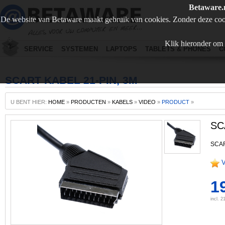
Betaware.
De website van Betaware maakt gebruik van cookies. Zonder deze coo
Klik hieronder om 
SERVICE
SYSTEMEN
LAPTOPS
TABLETS & PHONES
C
SCART KABEL 21-PIN, 3M
U BENT HIER:
HOME
»
PRODUCTEN
»
KABELS
»
VIDEO
»
PRODUCT
»
SC
SCAR
V
1
incl. 