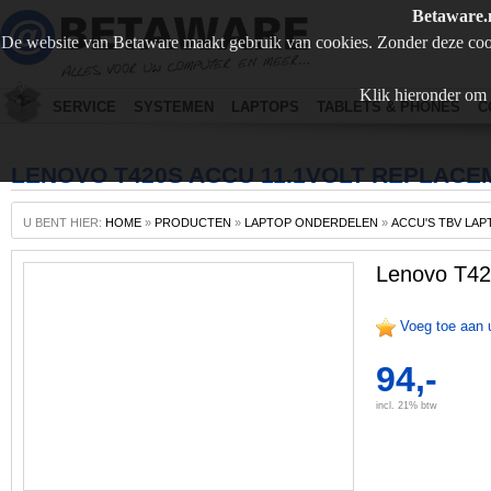
Betaware.
De website van Betaware maakt gebruik van cookies. Zonder deze coo
Klik hieronder om 
SERVICE
SYSTEMEN
LAPTOPS
TABLETS & PHONES
C
LENOVO T420S ACCU 11.1VOLT REPLACE
U BENT HIER:
HOME
»
PRODUCTEN
»
LAPTOP ONDERDELEN
»
ACCU'S TBV LAP
Lenovo T42
Voeg toe aan 
94,-
incl. 21% btw