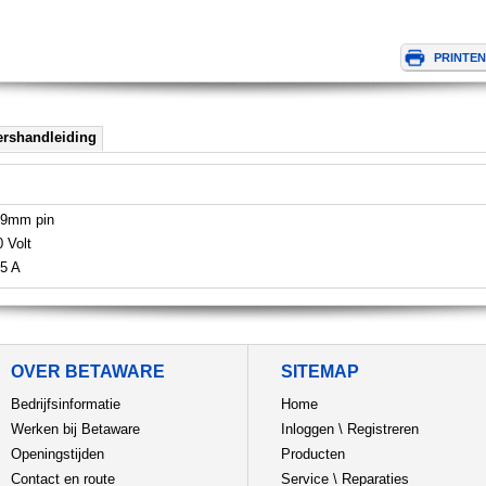
ershandleiding
.9mm pin
0 Volt
.5 A
OVER BETAWARE
SITEMAP
Bedrijfsinformatie
Home
Werken bij Betaware
Inloggen
\
Registreren
Openingstijden
Producten
Contact en route
Service
\
Reparaties