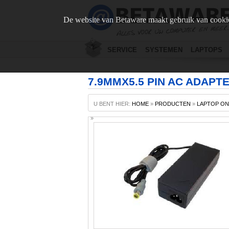
De website van Betaware maakt gebruik van cookie
SERVICE
SYSTEMEN
LAPTOPS
7.9MMX5.5 PIN AC ADAPT
U BENT HIER:
HOME
»
PRODUCTEN
»
LAPTOP O
»