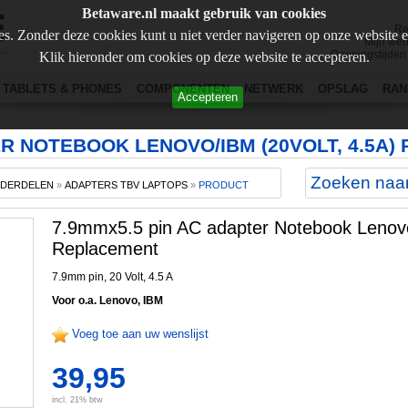
Betaware.nl maakt gebruik van cookies
Re
s. Zonder deze cookies kunt u niet verder navigeren op onze website 
Mijn wen
Openingstijden
Klik hieronder om cookies op deze website te accepteren.
TABLETS & PHONES
COMPONENTEN
NETWERK
OPSLAG
RAN
Accepteren
ER NOTEBOOK LENOVO/IBM (20VOLT, 4.5A
NDERDELEN
»
ADAPTERS TBV LAPTOPS
»
PRODUCT
7.9mmx5.5 pin AC adapter Notebook Lenovo
Replacement
7.9mm pin, 20 Volt, 4.5 A
Voor o.a. Lenovo, IBM
Voeg toe aan uw wenslijst
39,95
incl. 21% btw