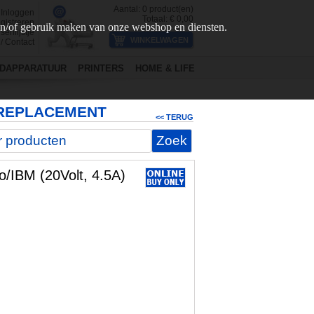
Aantal:
0
product(en)
Inloggen
Totaal: €
0,00
gistreren
en/of gebruik maken van onze webshop en diensten.
senlijstje
Contact
/
DAPPARATUUR
PRINTERS
HOME & LIFE
) REPLACEMENT
<< TERUG
/IBM (20Volt, 4.5A)