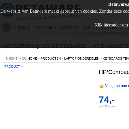
Betaware.
De website van Betaware maakt gebruik van cookies. Zonder deze coo
Klik hieronder om 
SERVICE
SYSTEMEN
LAPTOPS
TABLETS & PHONES
C
HP/COMPAQ US KEYBOARD + VERVANGE
U BENT HIER:
HOME
»
PRODUCTEN
»
LAPTOP ONDERDELEN
»
KEYBOARDS TBV
PRODUCT
»
HP/Compaq 
Voeg toe aan 
74,-
incl. 21% btw