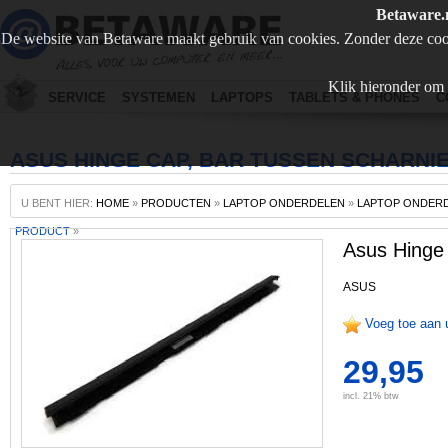
Betaware.
De website van Betaware maakt gebruik van cookies. Zonder deze coo
Klik hieronder om 
SERVICE
SYSTEMEN
LAPTOPS
TABLETS & PHONES
C
ASUS HINGE CAP, BAR TUSSEN SCHARNI
U BENT HIER:
HOME
»
PRODUCTEN
»
LAPTOP ONDERDELEN
»
LAPTOP ONDERD
PRODUCT
»
Asus Hinge 
ASUS
Voeg toe aan 
29,95
incl. 21% btw