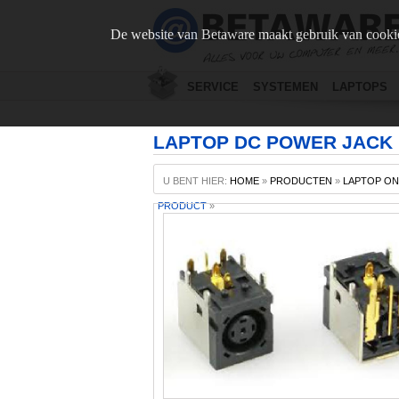
De website van Betaware maakt gebruik van cookie
SERVICE
SYSTEMEN
LAPTOPS
LAPTOP DC POWER JACK 
U BENT HIER:
HOME
»
PRODUCTEN
»
LAPTOP O
PRODUCT
»