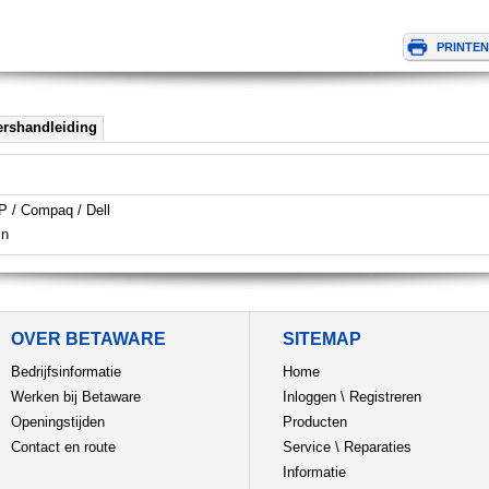
ershandleiding
P / Compaq / Dell
in
OVER BETAWARE
SITEMAP
Bedrijfsinformatie
Home
Werken bij Betaware
Inloggen
\
Registreren
Openingstijden
Producten
Contact en route
Service
\
Reparaties
Informatie