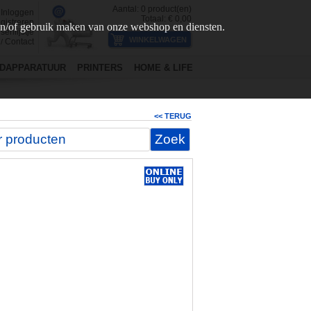
Aantal:
0
product(en)
Inloggen
Totaal: €
0,00
gistreren
en/of gebruik maken van onze webshop en diensten.
senlijstje
Contact
/
DAPPARATUUR
PRINTERS
HOME & LIFE
<< TERUG