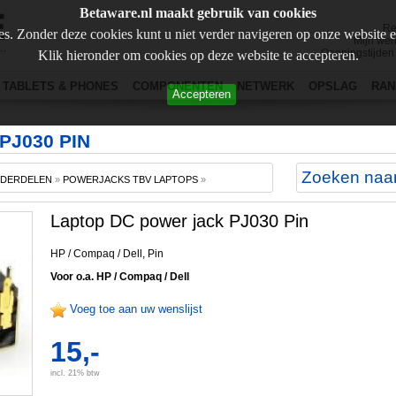
Betaware.nl maakt gebruik van cookies
Re
s. Zonder deze cookies kunt u niet verder navigeren op onze website 
Mijn wen
Openingstijden
Klik hieronder om cookies op deze website te accepteren.
TABLETS & PHONES
COMPONENTEN
NETWERK
OPSLAG
RAN
Accepteren
PJ030 PIN
NDERDELEN
»
POWERJACKS TBV LAPTOPS
»
Laptop DC power jack PJ030 Pin
HP / Compaq / Dell, Pin
Voor o.a. HP / Compaq / Dell
Voeg toe aan uw wenslijst
15,-
incl. 21% btw