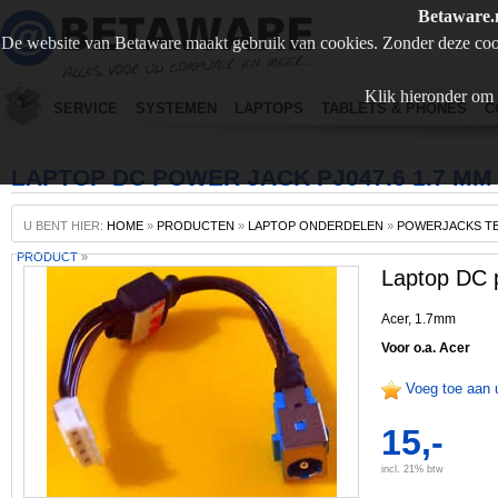
Betaware.
De website van Betaware maakt gebruik van cookies. Zonder deze coo
Klik hieronder om 
SERVICE
SYSTEMEN
LAPTOPS
TABLETS & PHONES
C
LAPTOP DC POWER JACK PJ047.6 1.7 MM
U BENT HIER:
HOME
»
PRODUCTEN
»
LAPTOP ONDERDELEN
»
POWERJACKS TB
PRODUCT
»
Laptop DC 
Acer, 1.7mm
Voor o.a. Acer
Voeg toe aan 
15,-
incl. 21% btw