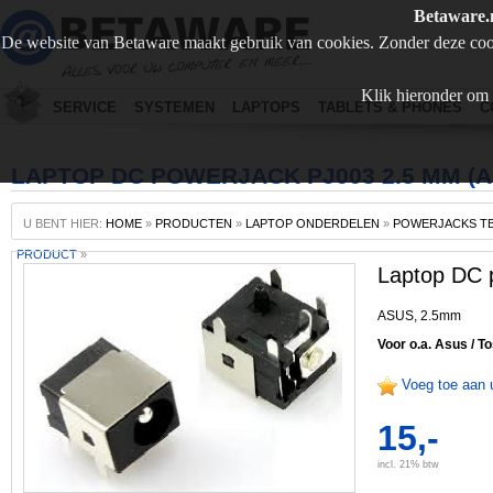
Betaware.
De website van Betaware maakt gebruik van cookies. Zonder deze coo
Klik hieronder om 
SERVICE
SYSTEMEN
LAPTOPS
TABLETS & PHONES
C
LAPTOP DC POWERJACK PJ003 2.5 MM (A
U BENT HIER:
HOME
»
PRODUCTEN
»
LAPTOP ONDERDELEN
»
POWERJACKS TB
PRODUCT
»
Laptop DC 
ASUS, 2.5mm
Voor o.a. Asus / T
Voeg toe aan 
15,-
incl. 21% btw