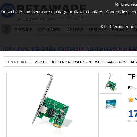
Betaware.
De website van Betaware maakt gebruik van cookies. Zonder deze coo
Klik hieronder om 
SERVICE
SYSTEMEN
LAPTOPS
TABLETS & PHONES
C
TP-LINK TG-3468 GIGABIT NETWERKKAAR
U BENT HIER:
HOME
»
PRODUCTEN
»
NETWERK
»
NETWERK KAARTEN/ WIFI AD
TP-
Ether
V
1
incl. 